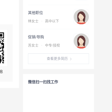
其他职位
林女士
·
高中以下
促销/导购
苏女士
·
中专/技校
查看更多简历
息
微信扫一扫找工作